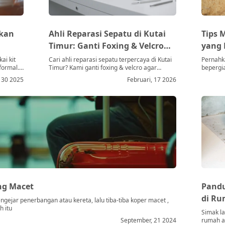
akan
Ahli Reparasi Sepatu di Kutai
Tips 
Timur: Ganti Foxing & Velcro
yang 
Terpercaya
ai kit
Cari ahli reparasi sepatu terpercaya di Kutai
Pernahk
formal.
Timur? Kami ganti foxing & velcro agar
bepergi
t, suede
sepatu Anda seperti baru lagi. Layanan
kesayang
i, 30 2025
Februari, 17 2026
profesional!
jelek ka
ng Macet
Pandu
di R
gejar penerbangan atau kereta, lalu tiba-tiba koper macet ,
h itu
Simak l
September, 21 2024
rumah ag