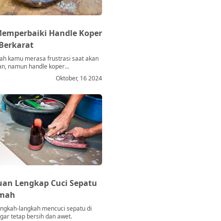
Memperbaiki Handle Koper
Berkarat
ah kamu merasa frustrasi saat akan
an, namun handle koper
anmu tiba-tiba macet atau terlihat
Oktober, 16 2024
rena koper
an Lengkap Cuci Sepatu
umah
angkah-langkah mencuci sepatu di
ar tetap bersih dan awet.