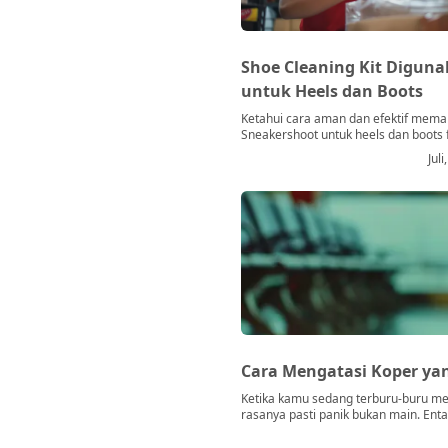
Shoe Cleaning Kit Digun
untuk Heels dan Boots
Ketahui cara aman dan efektif memak
Sneakershoot untuk heels dan boots 
Teknik foam & sikat khusus untuk kuli
Jul
& sole sepatu profesional.
Cara Mengatasi Koper ya
Ketika kamu sedang terburu-buru men
rasanya pasti panik bukan main. Enta