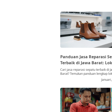
Panduan Jasa Reparasi S
Terbaik di Jawa Barat: Lok
Harga & Layanan
Cari jasa reparasi sepatu terbaik di 
Barat? Temukan panduan lengkap lok
harga, dan layanan untuk sepatu And
Januari