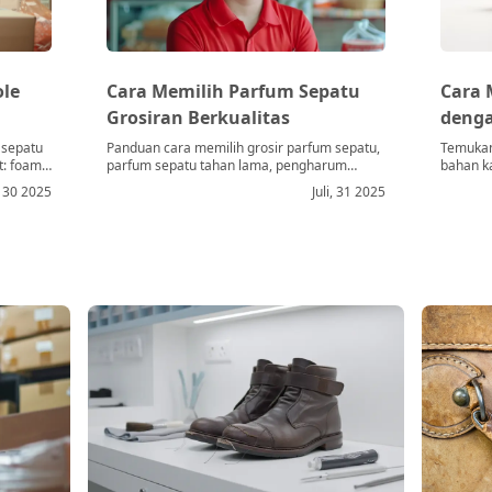
ole
Cara Memilih Parfum Sepatu
Cara 
Grosiran Berkualitas
denga
 sepatu
Panduan cara memilih grosir parfum sepatu,
Temukan
t: foam,
parfum sepatu tahan lama, pengharum
bahan k
sepatu laundry, pewangi sepatu, plus tips &
i, 30 2025
Juli, 31 2025
awet.
review grosir Sneakershoot.