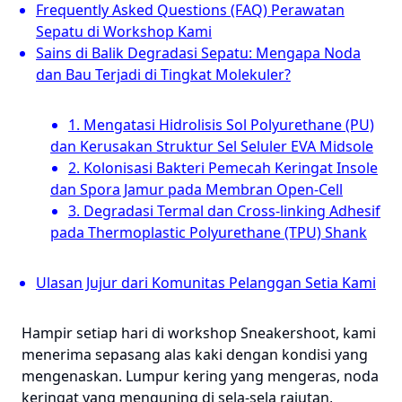
Frequently Asked Questions (FAQ) Perawatan
Sepatu di Workshop Kami
Sains di Balik Degradasi Sepatu: Mengapa Noda
dan Bau Terjadi di Tingkat Molekuler?
1. Mengatasi Hidrolisis Sol Polyurethane (PU)
dan Kerusakan Struktur Sel Seluler EVA Midsole
2. Kolonisasi Bakteri Pemecah Keringat Insole
dan Spora Jamur pada Membran Open-Cell
3. Degradasi Termal dan Cross-linking Adhesif
pada Thermoplastic Polyurethane (TPU) Shank
Ulasan Jujur dari Komunitas Pelanggan Setia Kami
Hampir setiap hari di workshop Sneakershoot, kami
menerima sepasang alas kaki dengan kondisi yang
mengenaskan. Lumpur kering yang mengeras, noda
keringat yang menguning di sela-sela rajutan,